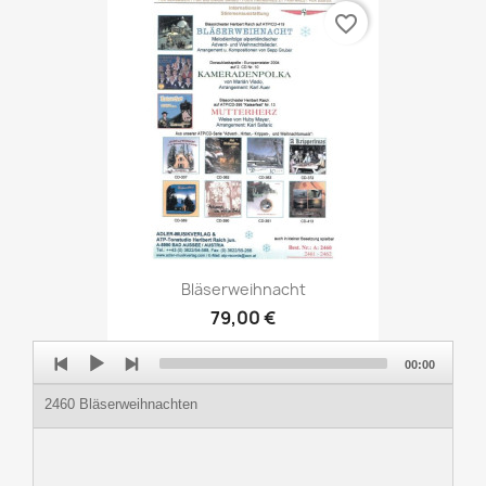
favorite_border
Bläserweihnacht
79,00 €
Audio
00:00
Player
2460 Bläserweihnachten