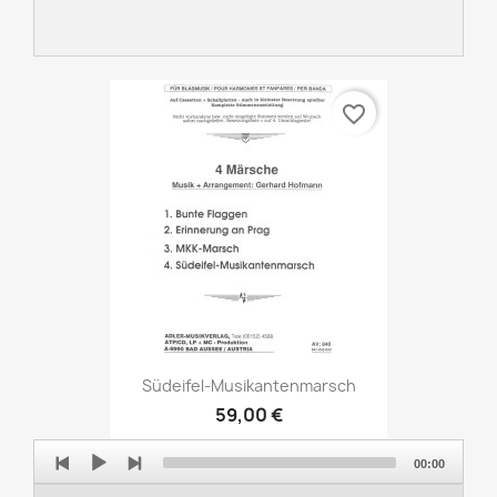
favorite_border
Südeifel-Musikantenmarsch
59,00 €
Audio
00:00
Player