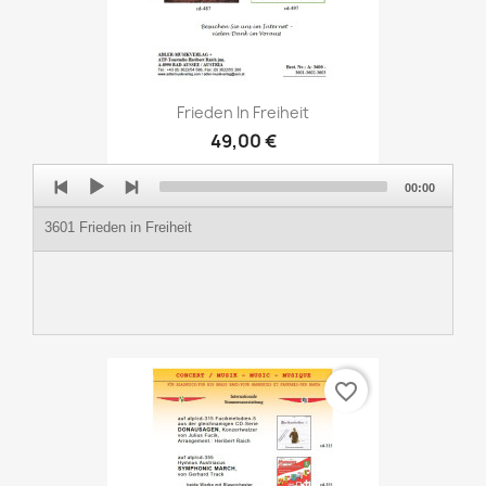
Frieden In Freiheit
49,00 €
Audio
00:00
Player
3601 Frieden in Freiheit
favorite_border