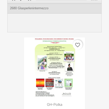
Player
2680 Glasperlenintermezzo
favorite_border
GH-Polka