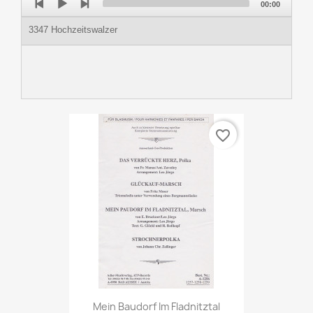
00:00
Player
3347 Hochzeitswalzer
favorite_border
Mein Baudorf Im Fladnitztal