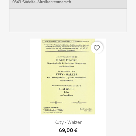
0843 Südeifel-Musikantenmarsch
favorite_border
Kuty - Walzer
69,00 €