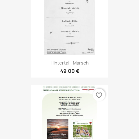
Hintertal - Marsch
49,00 €
favorite_border