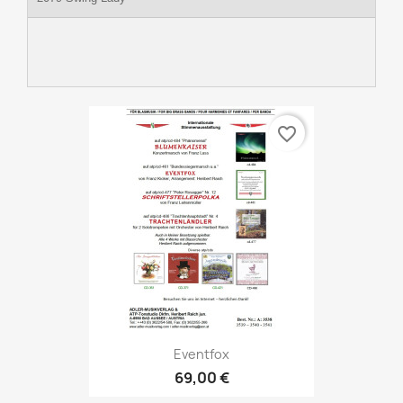
favorite_border
Eventfox
69,00 €