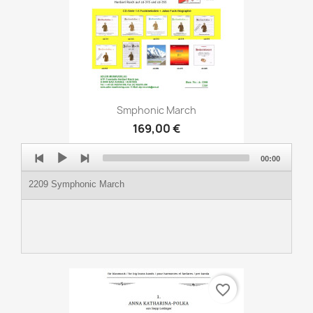
Smphonic March
169,00 €
Audio
00:00
Player
2209 Symphonic March
favorite_border