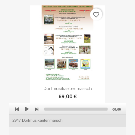
favorite_border
Dorfmusikantenmarsch
69,00 €
Audio
00:00
Player
2947 Dorfmusikantenmarsch