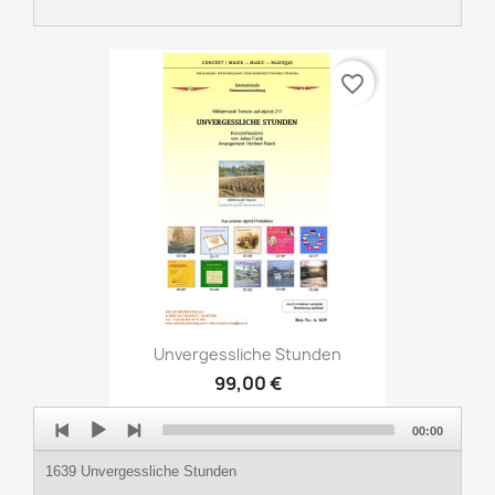
favorite_border
Unvergessliche Stunden
99,00 €
Audio
00:00
Player
1639 Unvergessliche Stunden