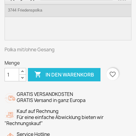
Player
3744 Friedenspolka
Polka mit/ohne Gesang
Menge

favorite_border
IN DEN WARENKORB
GRATIS VERSANDKOSTEN
GRATIS Versand in ganz Europa
Kauf auf Rechnung
Für eine einfache Abwicklung bieten wir
"Rechnungskauf"
Service Hotline