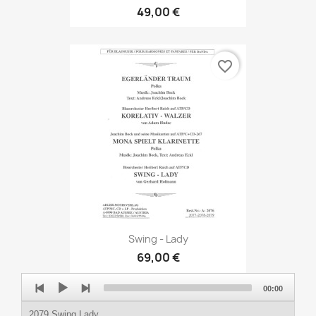
49,00 €
favorite_border
Swing - Lady
69,00 €
Audio
00:00
Player
2079 Swing Lady