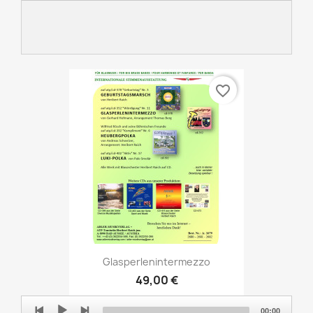
favorite_border
Glasperlenintermezzo
49,00 €
Audio
00:00