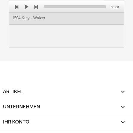
Audio
00:00
Player
1504 Kuty - Walzer
ARTIKEL

UNTERNEHMEN

IHR KONTO
