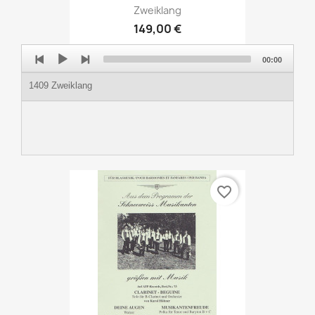
Zweiklang
149,00 €
Audio
00:00
Player
1409 Zweiklang
favorite_border