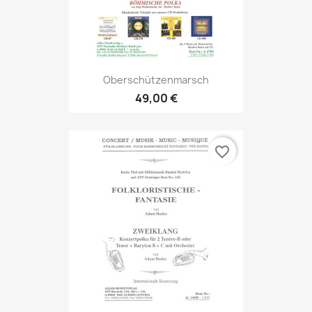
Oberschützenmarsch
49,00 €
favorite_border