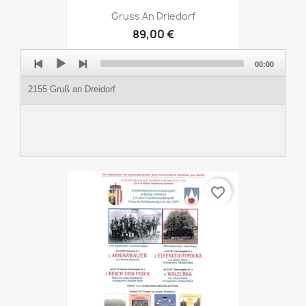
Gruss An Driedorf
89,00 €
Audio
00:00
Player
2155 Gruß an Dreidorf
favorite_border