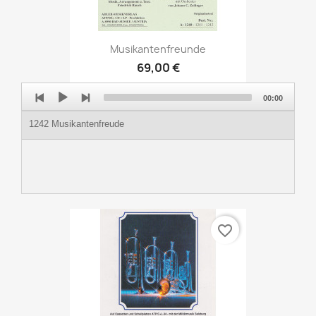
Musikantenfreunde
69,00 €
Audio
00:00
Player
1242 Musikantenfreude
favorite_border