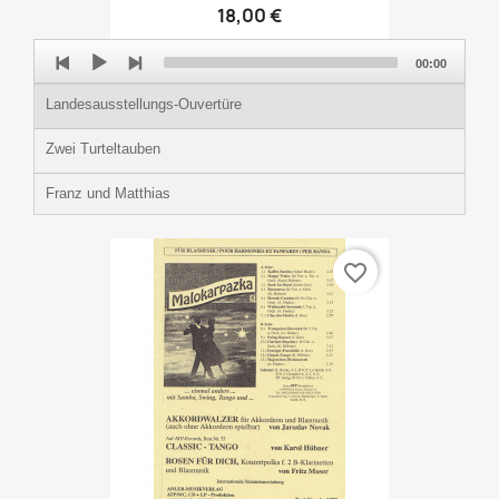
18,00 €
Audio
00:00
Player
Landesausstellungs-Ouvertüre
Zwei Turteltauben
Franz und Matthias
favorite_border