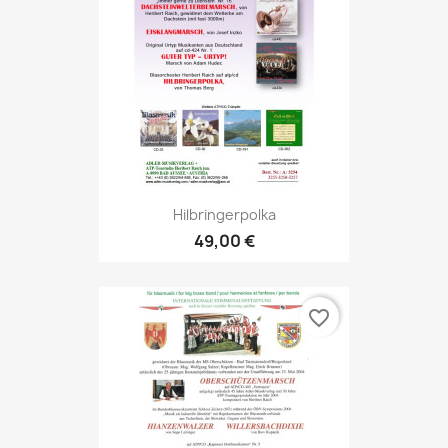
Hilbringerpolka
49,00 €
favorite_border