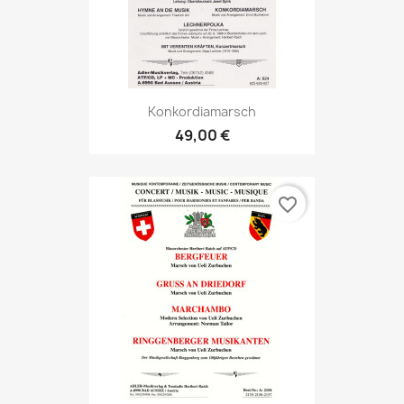
Konkordiamarsch
49,00 €
favorite_border