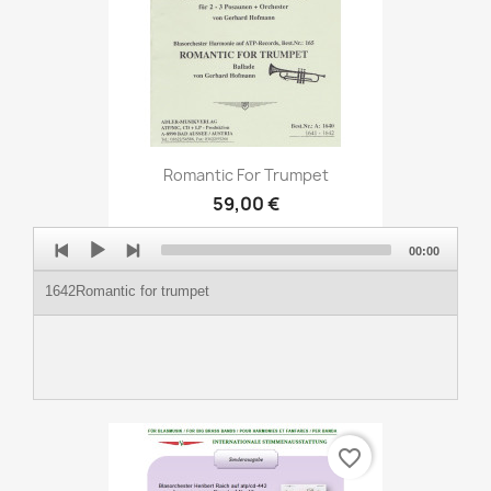
Romantic For Trumpet
59,00 €
Audio
00:00
Player
1642Romantic for trumpet
favorite_border