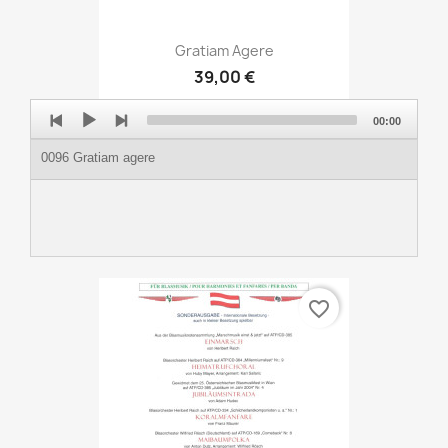
Gratiam Agere
39,00 €
Audio
00:00
Player
0096 Gratiam agere
favorite_border