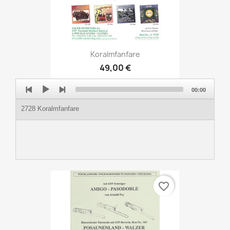
Koralmfanfare
49,00 €
Audio
00:00
Player
2728 Koralmfanfare
favorite_border