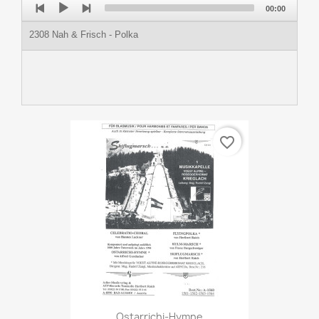
00:00
Player
2308 Nah & Frisch - Polka
favorite_border
Ostarrichi-Hymne