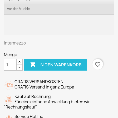
Player
Vor der Muehle
Intermezzo
Menge

favorite_border
IN DEN WARENKORB
GRATIS VERSANDKOSTEN
GRATIS Versand in ganz Europa
Kauf auf Rechnung
Für eine einfache Abwicklung bieten wir
"Rechnungskauf"
Service Hotline