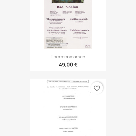
Thermenmarsch
49,00 €
favorite_border