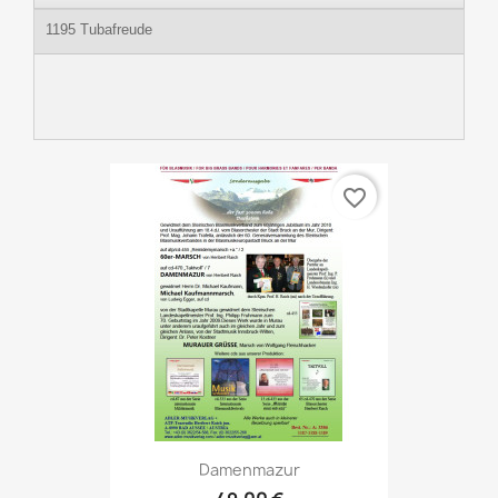
1195 Tubafreude
favorite_border
Damenmazur