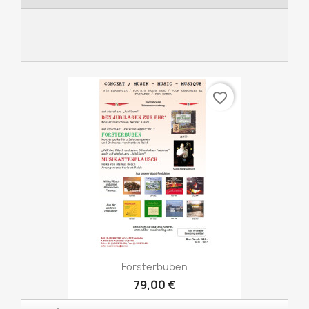
favorite_border
Försterbuben
79,00 €
Audio