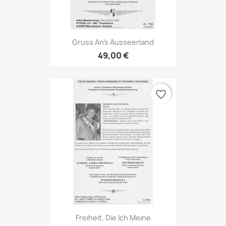
Gruss An's Ausseerland
49,00 €
favorite_border
Freiheit, Die Ich Meine