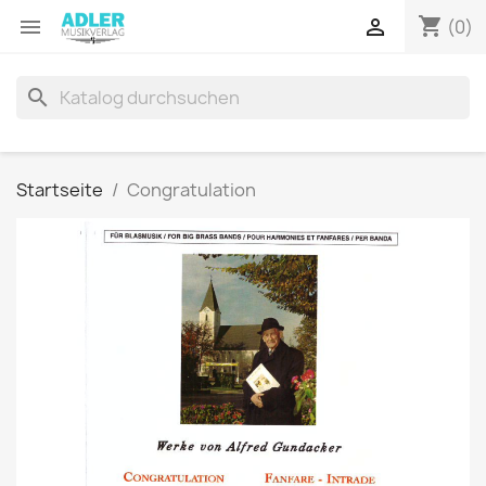
shopping_cart


(0)
search
Startseite
Congratulation