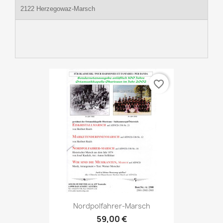
2122 Herzegowaz-Marsch
favorite_border
Nordpolfahrer-Marsch
59,00 €