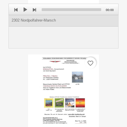
Audio
00:00
Player
2302 Nordpolfahrer-Marsch
favorite_border