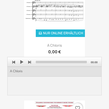
NUR ONLINE ERHÄLTLICH
A Chloris
0,00 €
Audio
00:00
Player
A Chloris
favorite_border