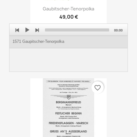
Gaubitscher-Tenorpolka
49,00 €
Audio
00:00
Player
1571 Gaupitscher-Tenorpolka
favorite_border