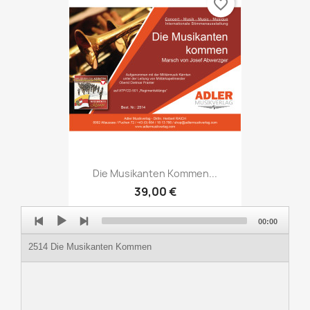
favorite_border
Die Musikanten Kommen...
39,00 €
Audio
00:00
Player
2514 Die Musikanten Kommen