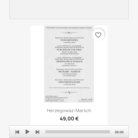
favorite_border
Herzegowaz-Marsch
49,00 €
Audio
00:00
Player