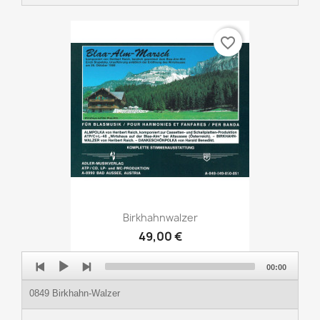
favorite_border
Birkhahnwalzer
49,00 €
Audio
00:00
Player
0849 Birkhahn-Walzer