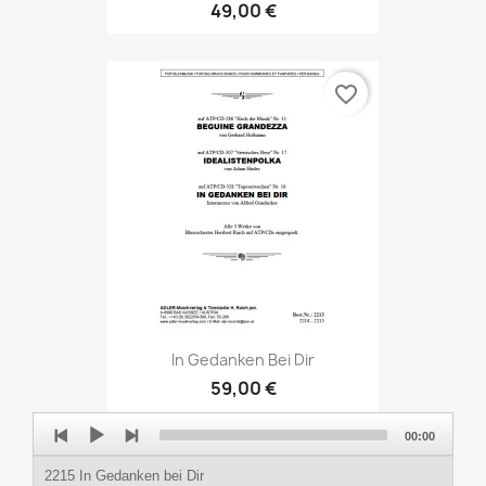
49,00 €
favorite_border
In Gedanken Bei Dir
59,00 €
Audio
00:00
Player
2215 In Gedanken bei Dir