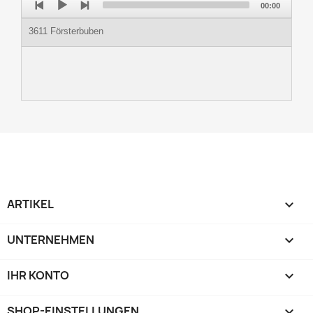
00:00
Player
3611 Försterbuben
ARTIKEL

UNTERNEHMEN

IHR KONTO

SHOP-EINSTELLUNGEN
keyboard_arrow_down