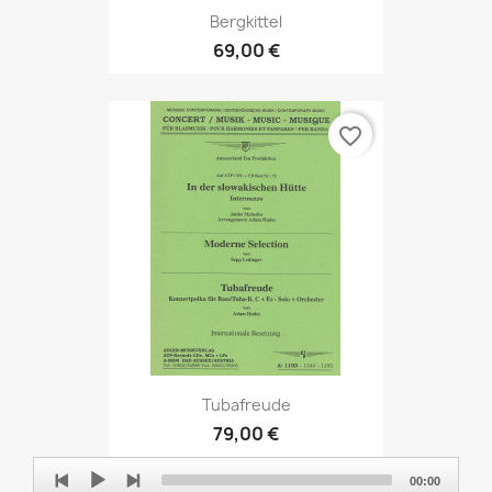
Bergkittel
69,00 €
favorite_border
Tubafreude
79,00 €
Audio
00:00
Player