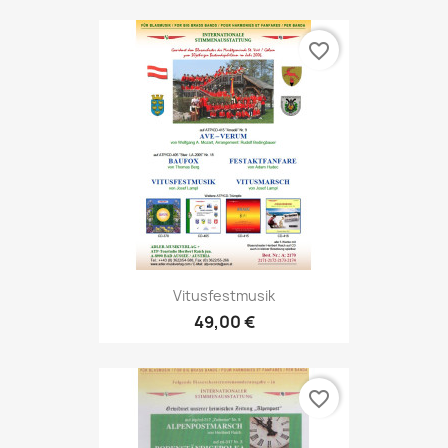
favorite_border
Vitusfestmusik
49,00 €
favorite_border