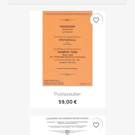
favorite_border
Pustazauber
59,00 €
favorite_border