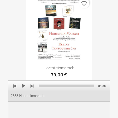
favorite_border
Hortsteinmarsch
79,00 €
Audio
00:00
Player
2558 Hortsteinmarsch