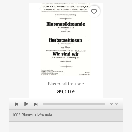
favorite_border
Blasmusikfreunde
89,00 €
Audio
00:00
Player
1603 Blasmusikfreunde