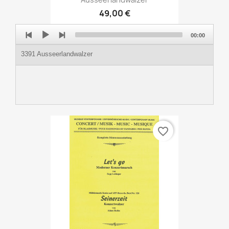
49,00 €
Audio
00:00
Player
3391 Ausseerlandwalzer
favorite_border