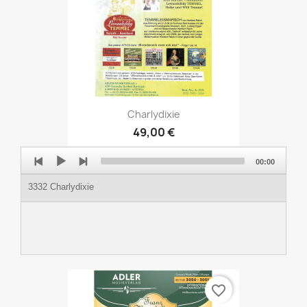
Charlydixie
49,00 €
Audio
00:00
Player
3332 Charlydixie
favorite_border