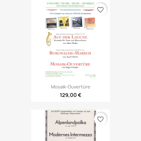
favorite_border
Mosaik-Ouvertüre
129,00 €
favorite_border