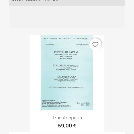
favorite_border
Trachtenpolka
59,00 €