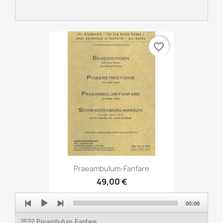
favorite_border
Praeambulum-Fanfare
49,00 €
Audio
00:00
Player
2532 Preambulum Fanfare