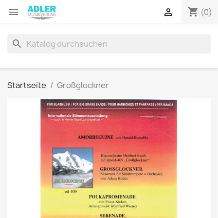
shopping_cart


(0)
search
Startseite
Großglockner