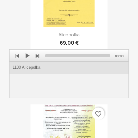
Alicepolka
69,00 €
Audio
00:00
Player
1100 Alicepolka
favorite_border