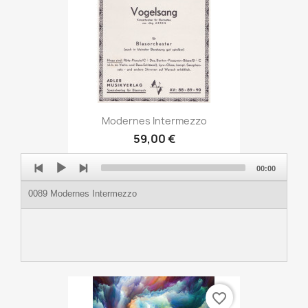
Modernes Intermezzo
59,00 €
Audio
00:00
Player
0089 Modernes Intermezzo
favorite_border