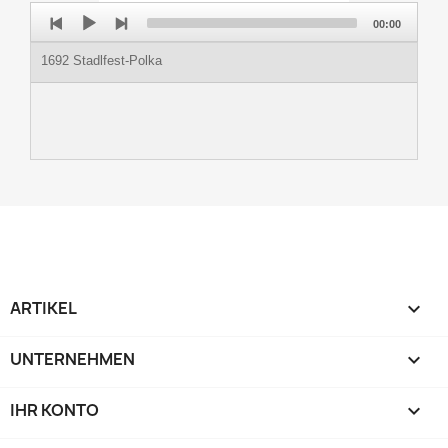
Audio
00:00
Player
1692 Stadlfest-Polka
ARTIKEL

UNTERNEHMEN

IHR KONTO
