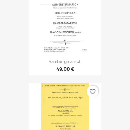
Rambergmarsch
49,00 €
favorite_border