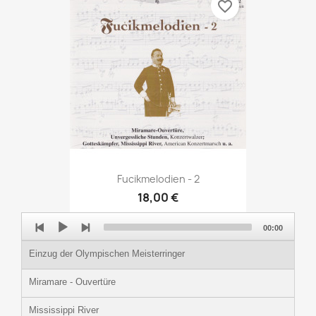
favorite_border
Fucikmelodien - 2
18,00 €
Audio
00:00
Player
Einzug der Olympischen Meisterringer
Miramare - Ouvertüre
Mississippi River