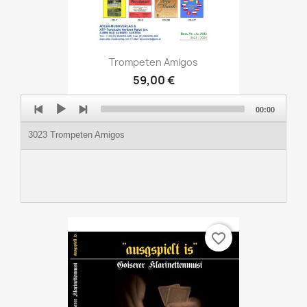
Trompeten Amigos
59,00 €
Audio
00:00
Player
3023 Trompeten Amigos
favorite_border