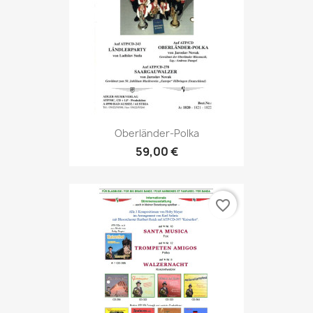
Oberländer-Polka
59,00 €
favorite_border