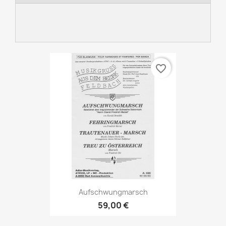
favorite_border
Aufschwungmarsch
59,00 €