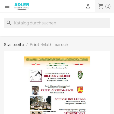
shopping_cart


(0)
search
Startseite
Prietl-Mathimarsch