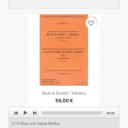
favorite_border
Beat & Sweet - Medley
59,00 €
Audio
00:00
Player
1774 Beat und Sweat-Medley