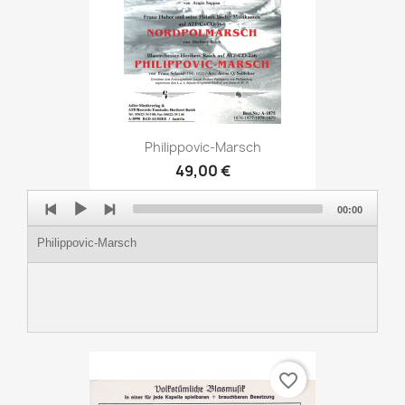
Philippovic-Marsch
49,00 €
Audio
00:00
Player
Philippovic-Marsch
favorite_border