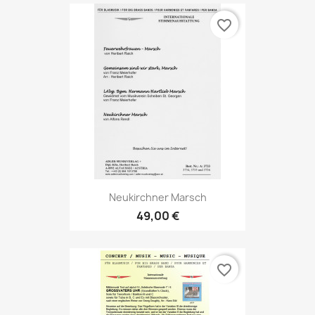
favorite_border
Neukirchner Marsch
49,00 €
favorite_border