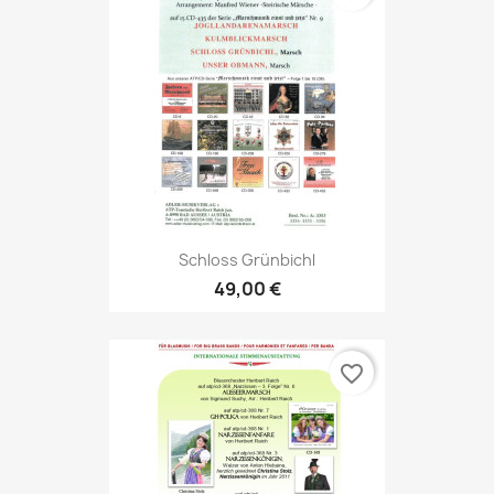
Schloss Grünbichl
49,00 €
favorite_border