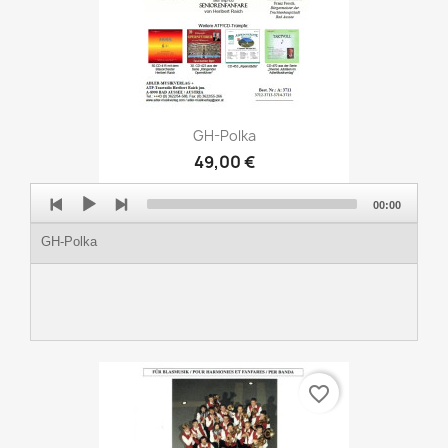
GH-Polka
49,00 €
Audio
00:00
Player
GH-Polka
favorite_border