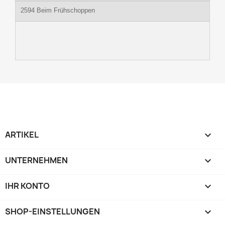
2594 Beim Frühschoppen
ARTIKEL

UNTERNEHMEN

IHR KONTO

SHOP-EINSTELLUNGEN
keyboard_arrow_down