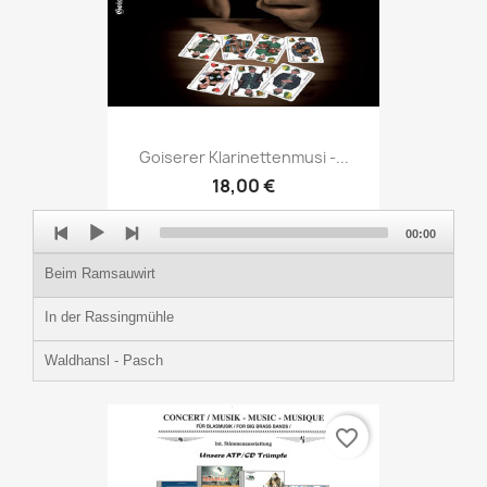
Goiserer Klarinettenmusi -...
18,00 €
Audio
00:00
Player
Beim Ramsauwirt
In der Rassingmühle
Waldhansl - Pasch
favorite_border