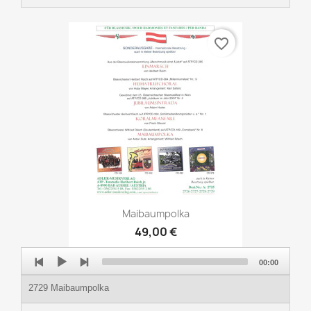
favorite_border
Maibaumpolka
49,00 €
Audio
00:00
Player
2729 Maibaumpolka