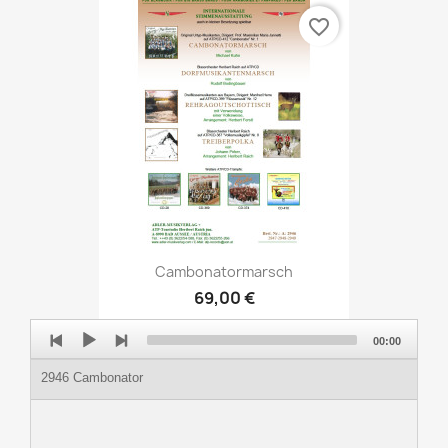
favorite_border
Cambonatormarsch
69,00 €
Audio
00:00
Player
2946 Cambonator