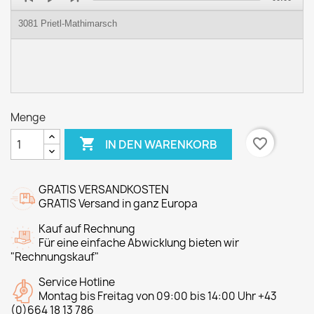
Player
3081 Prietl-Mathimarsch
Menge

favorite_border
IN DEN WARENKORB
GRATIS VERSANDKOSTEN
GRATIS Versand in ganz Europa
Kauf auf Rechnung
Für eine einfache Abwicklung bieten wir
"Rechnungskauf"
Service Hotline
Montag bis Freitag von 09:00 bis 14:00 Uhr +43
(0)664 18 13 786