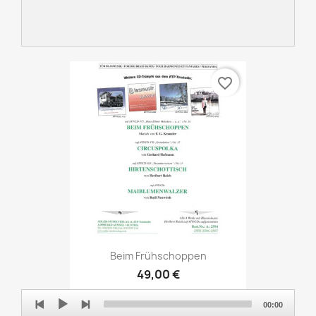
favorite_border
Beim Frühschoppen
49,00 €
Audio
00:00
Player