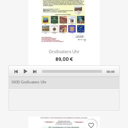
Großvaters Uhr
89,00 €
Audio
00:00
Player
0430 Großvaters Uhr
favorite_border