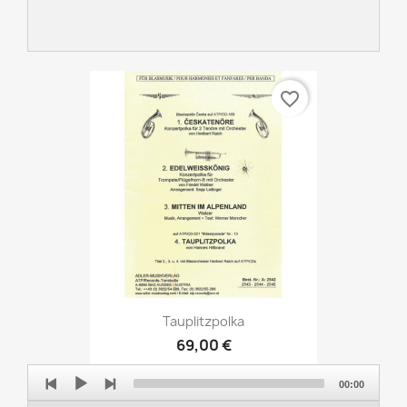
favorite_border
Tauplitzpolka
69,00 €
Audio
00:00
Player