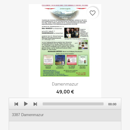
favorite_border
Damenmazur
49,00 €
Audio
00:00
Player
3387 Damenmazur