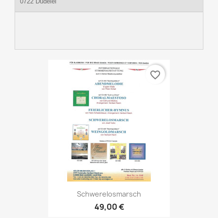
0722 Dudelei
favorite_border
Schwerelosmarsch
49,00 €