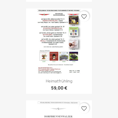
favorite_border
Heimatfrühling
59,00 €
favorite_border