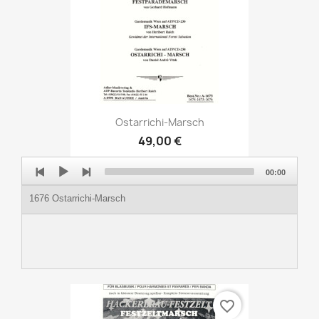
Ostarrichi-Marsch
49,00 €
Audio
00:00
Player
1676 Ostarrichi-Marsch
favorite_border