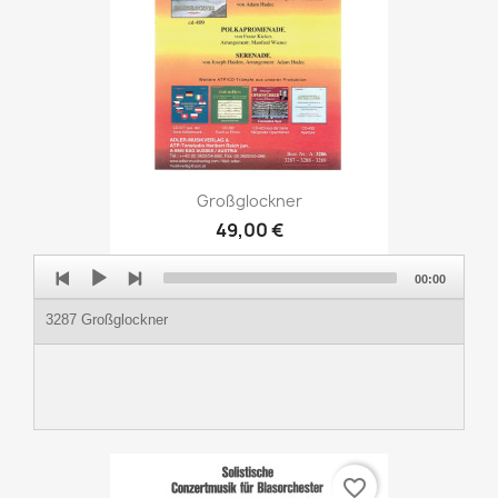
Großglockner
49,00 €
Audio
00:00
Player
3287 Großglockner
favorite_border