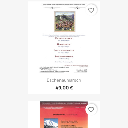
favorite_border
Eschenaumarsch
49,00 €
favorite_border