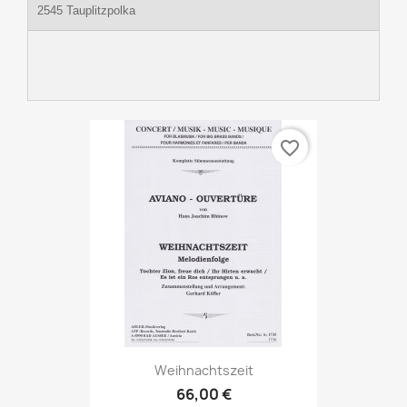
2545 Tauplitzpolka
favorite_border
Weihnachtszeit
66,00 €