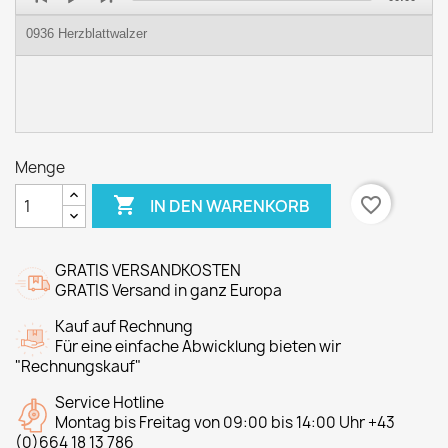
Player
0936 Herzblattwalzer
Menge

favorite_border
IN DEN WARENKORB
GRATIS VERSANDKOSTEN
GRATIS Versand in ganz Europa
Kauf auf Rechnung
Für eine einfache Abwicklung bieten wir
"Rechnungskauf"
Service Hotline
Montag bis Freitag von 09:00 bis 14:00 Uhr +43
(0)664 18 13 786