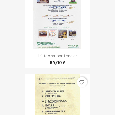
Hüttenzauber-Landler
59,00 €
favorite_border