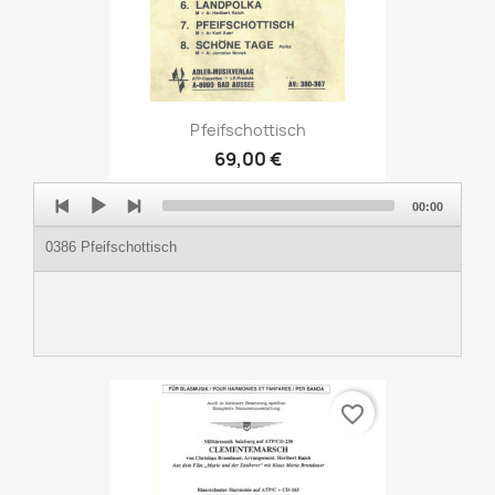
Pfeifschottisch
69,00 €
Audio
00:00
Player
0386 Pfeifschottisch
favorite_border