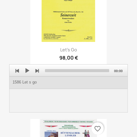
Let's Go
98,00 €
Audio
00:00
Player
1586 Let s go
favorite_border