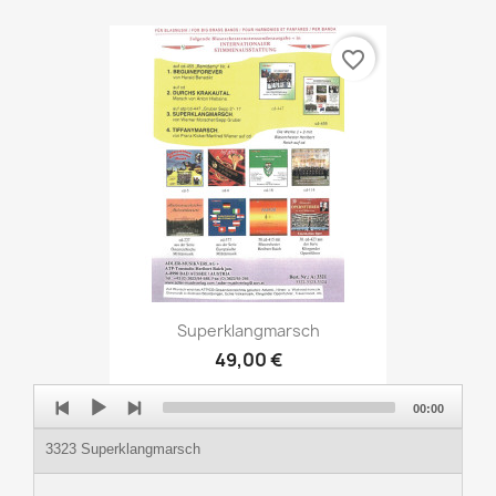
favorite_border
Superklangmarsch
49,00 €
Audio
00:00
Player
3323 Superklangmarsch