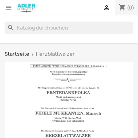
shopping_cart


(0)
search
Startseite
Herzblattwalzer