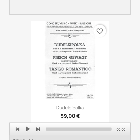
favorite_border
Dudeleipolka
59,00 €
Audio
00:00
Player